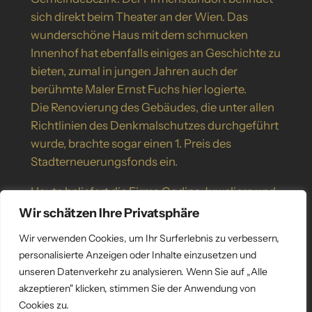
sich direkt beim Theater an der Wien. Das
wunderschöne Haus mit dem schmucken
Innenhof hat ebenfalls einiges an Geschichte zu
bieten, zumal in jungen Jahren auch der
berühmte Maler Ernst Fuchs hier logierte.
Die Renovierung des Gebäudes, die unter allen
Richtlinien des Denkmalschutzes durchgeführt
wurde, brachte sogar einen 1. Preis des
Stadterneuerungsfonds ein.
Heute beliefert die Firma Godina Juweliere und
Schmuckeinzelhandelsbetriebe in Österreich
Wir schätzen Ihre Privatsphäre
und Holland und bietet neben eigenen
Wir verwenden Cookies, um Ihr Surferlebnis zu verbessern,
Kreationen auch Kollektionen von anderen
personalisierte Anzeigen oder Inhalte einzusetzen und
Schmuckherstellern an.
unseren Datenverkehr zu analysieren. Wenn Sie auf „Alle
akzeptieren" klicken, stimmen Sie der Anwendung von
Brigitte Godina
Cookies zu.