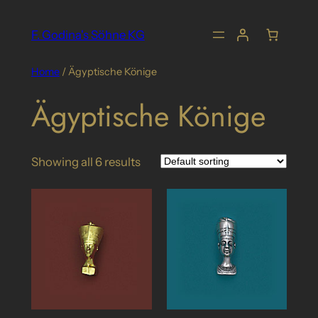
Skip
to
F. Godina's Söhne KG
content
Home
/ Ägyptische Könige
Ägyptische Könige
Showing all 6 results