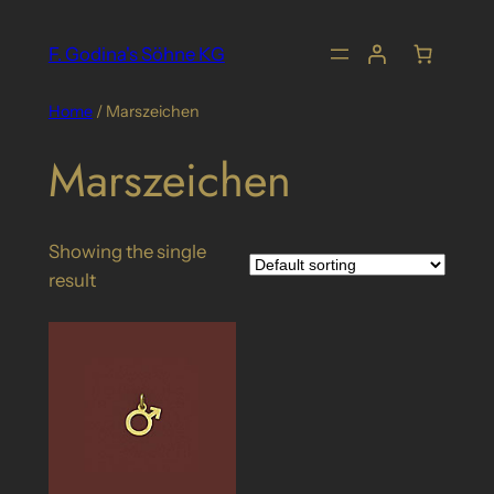
Skip
to
F. Godina's Söhne KG
content
Home
/ Marszeichen
Marszeichen
Showing the single
result