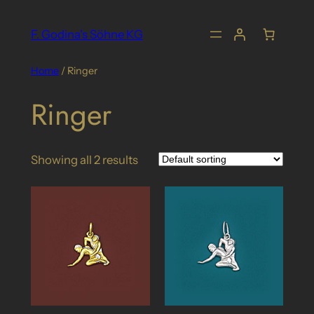
Skip
to
F. Godina's Söhne KG
content
Home
/ Ringer
Ringer
Showing all 2 results