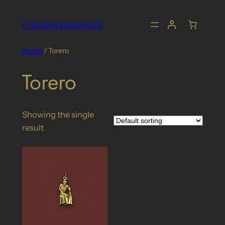
Skip
to
F. Godina's Söhne KG
content
Home
/ Torero
Torero
Showing the single
result