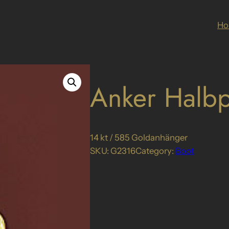
H
Anker Halbp
14 kt / 585 Goldanhänger
SKU:
G2316
Category:
Boot