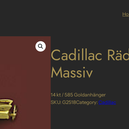
H
Cadillac Rä
Massiv
14 kt / 585 Goldanhänger
SKU:
G2518
Category:
Cadillac