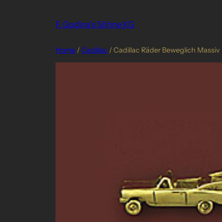
Skip
to
F. Godina's Söhne KG
content
Home
/
Cadillac
/ Cadillac Räder Beweglich Massiv