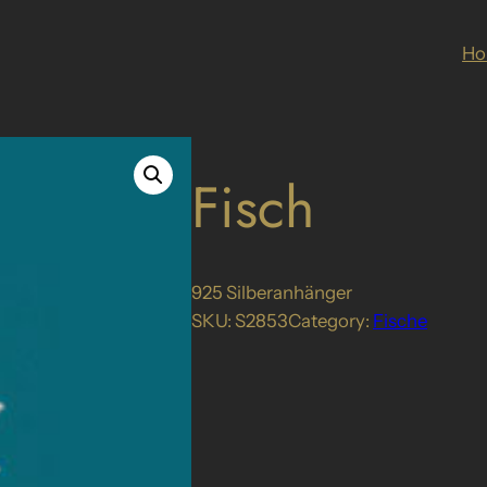
H
Fisch
925 Silberanhänger
SKU:
S2853
Category:
Fische