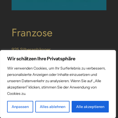
Franzose
925 Silberanhänger
SKU:
S1781
Category:
Franzose
Wir schätzen Ihre Privatsphäre
Wir verwenden Cookies, um Ihr Surferlebnis zu verbessern,
personalisierte Anzeigen oder Inhalte einzusetzen und
unseren Datenverkehr zu analysieren. Wenn Sie auf „Alle
akzeptieren" klicken, stimmen Sie der Anwendung von
Cookies zu.
Anpassen
Alles ablehnen
Alle akzeptieren