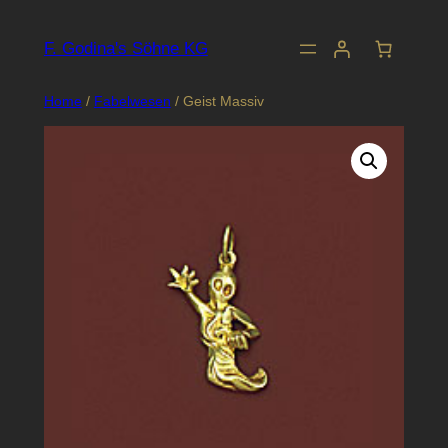
Skip
to
F. Godina's Söhne KG
content
Home
/
Fabelwesen
/ Geist Massiv