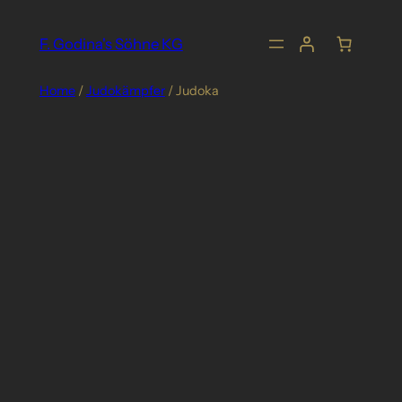
Skip
to
F. Godina's Söhne KG
content
Home
/
Judokämpfer
/ Judoka