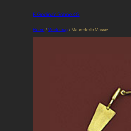
Skip
to
F. Godina's Söhne KG
content
Home
/
Werkzeug
/ Maurerkelle Massiv