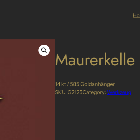
H
Maurerkelle
14 kt / 585 Goldanhänger
SKU:
G2125
Category:
Werkzeug