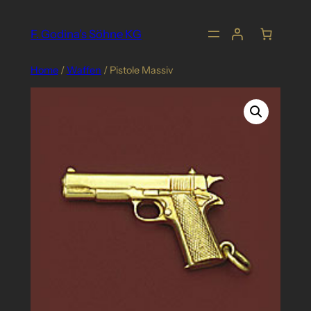
Skip
to
F. Godina's Söhne KG
content
Home
/
Waffen
/ Pistole Massiv