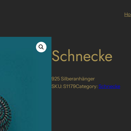
H
Schnecke
925 Silberanhänger
SKU:
S1179
Category:
Schnecke