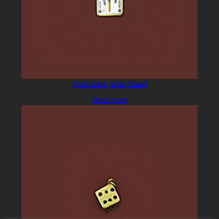
Spielkarte Joker Email
Read more