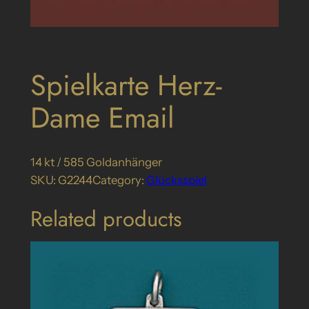
Spielkarte Herz-
Dame Email
14 kt / 585 Goldanhänger
SKU:
G2244
Category:
Glücksspiel
Related products