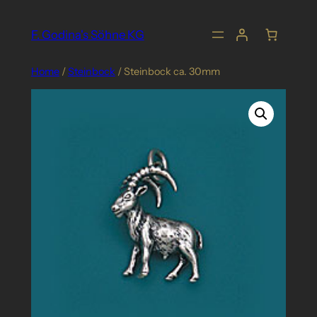
Skip
to
F. Godina's Söhne KG
content
Home
/
Steinbock
/ Steinbock ca. 30mm