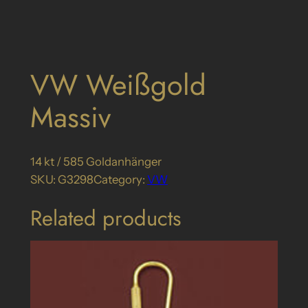
VW Weißgold
Massiv
14 kt / 585 Goldanhänger
SKU:
G3298
Category:
VW
Related products