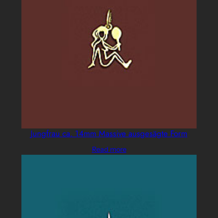
Jungfrau ca. 14mm Massive ausgesägte Form
Read more