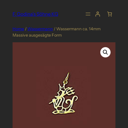
Skip
to
F. Godina's Söhne KG
content
Home
/
Wassermann
/ Wassermann ca. 14mm
Massive ausgesägte Form