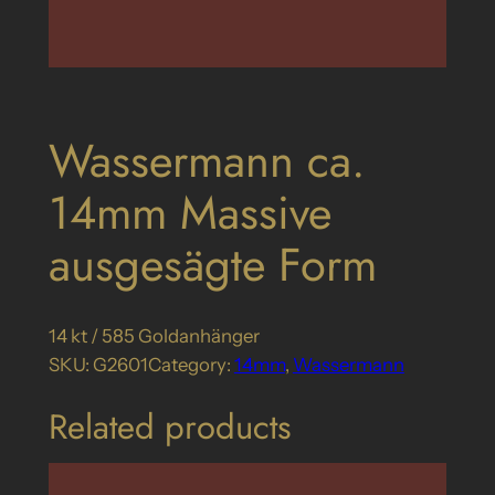
Wassermann ca.
14mm Massive
ausgesägte Form
14 kt / 585 Goldanhänger
SKU:
G2601
Category:
14mm
, 
Wassermann
Related products