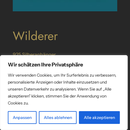
Wilderer
925 Silberanhänger
SKU:
S0300
Category:
Jäger
, 
Wilderer
Wir schätzen Ihre Privatsphäre
Wir verwenden Cookies, um Ihr Surferlebnis zu verbessern,
personalisierte Anzeigen oder Inhalte einzusetzen und
unseren Datenverkehr zu analysieren. Wenn Sie auf „Alle
akzeptieren" klicken, stimmen Sie der Anwendung von
Cookies zu.
Anpassen
Alles ablehnen
Alle akzeptieren